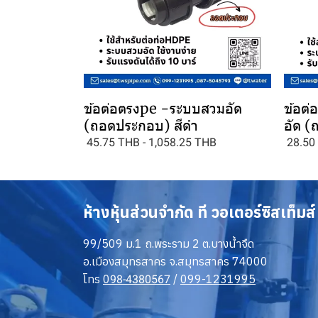
ข้อต่อตรงpe -ระบบสวมอัด
ข้อต่
(ถอดประกอบ) สีดำ
อัด (
45.75 THB
-
1,058.25 THB
28.50
ห้างหุ้นส่วนจำกัด ที วอเตอร์ซิสเท็มส์
99/509 ม.1 ถ.พระราม 2 ต.บางน้ำจืด
อ.เมืองสมุทรสาคร จ.สมุทรสาคร 74000
โทร
0
/
099-1231995
98-4380567