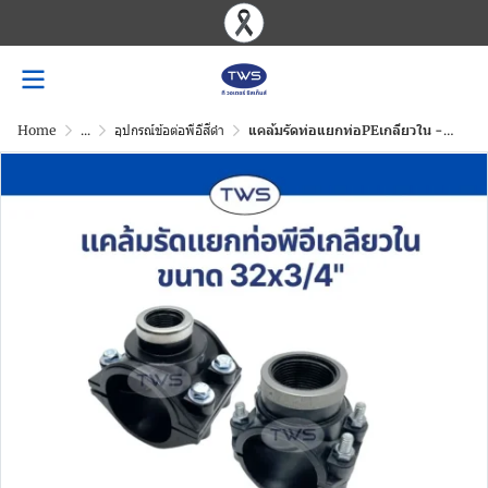
Home
...
อุปกรณ์ข้อต่อพีอีสีดำ
แคล้มรัดท่อแยกท่อPEเกลียวใน -ข้อต่อระบบสวมอัด สีดำ