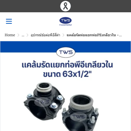
Home
...
อุปกรณ์ข้อต่อพีอีสีดำ
แคล้มรัดท่อแยกท่อPEเกลียวใน -ข้อต่อระบบสวมอัด สีดำ