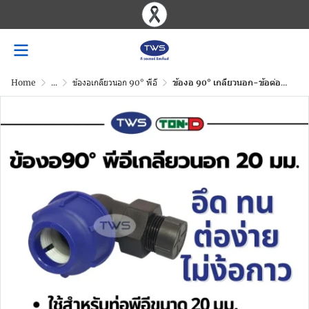
Home
...
ข้องอเกลียวนอก 90° พีอี
ข้องอ 90° เกลียวนอก-ข้อต่อท่อHDPEระบบสวมอัด ขนาด 20-110 มม.