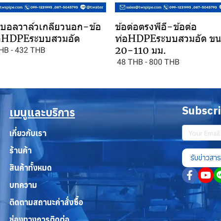
อบอลวาล์วเกลียวนอก-ข้อ
ข้อต่อตรงพีอี-ข้อต่อ
่อHDPEระบบสวมอัด
ท่อHDPEระบบสวมอัด ข
20-110 มม.
HB
-
432 THB
48 THB
-
800 THB
Subscr
เมนูและบริการ
เกี่ยวกับเรา
ร้านค้า
รับข่าวสาร
สินค้าทั้งหมด
บทความ
ติดตามสถานะคำสั่งซื้อ
ช่องทางการติดต่อ