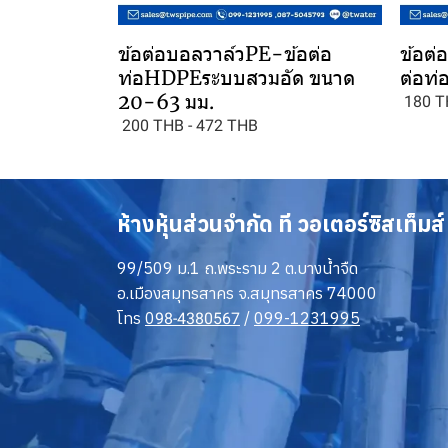
ข้อต่อบอลวาล์วPE-ข้อต่อ
ข้อต่
ท่อHDPEระบบสวมอัด ขนาด
ต่อท
20-63 มม.
180 T
200 THB
-
472 THB
ห้างหุ้นส่วนจำกัด ที วอเตอร์ซิสเท็มส์
99/509 ม.1 ถ.พระราม 2 ต.บางน้ำจืด
อ.เมืองสมุทรสาคร จ.สมุทรสาคร 74000
โทร
0
/
099-1231995
98-4380567