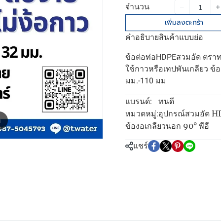
จำนวน
เพิ่มลงตะกร้า
คำอธิบายสินค้าแบบย่อ
ข้อต่อท่อHDPEสวมอัด ตราทนด
ใช้กาวหรือเทปพันเกลียว ข้
มม.-110 มม
ทนดี
แบรนด์:
อุปกรณ์สวมอัด H
หมวดหมู่:
m
ข้องอเกลียวนอก 90° พีอี
แชร์