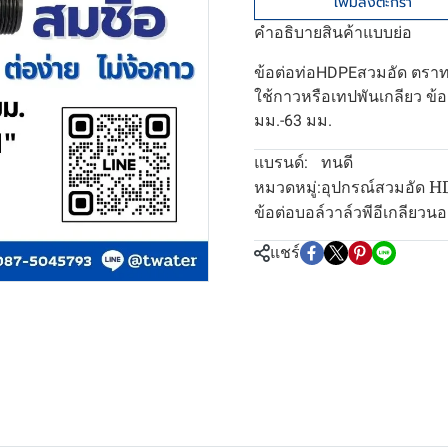
เพิ่มลงตะกร้า
คำอธิบายสินค้าแบบย่อ
ข้อต่อท่อHDPEสวมอัด ตราทนด
ใช้กาวหรือเทปพันเกลียว ข้
มม.-63 มม.
ทนดี
แบรนด์:
อุปกรณ์สวมอัด H
หมวดหมู่:
ข้อต่อบอล์วาล์วพีอีเกลียวน
แชร์