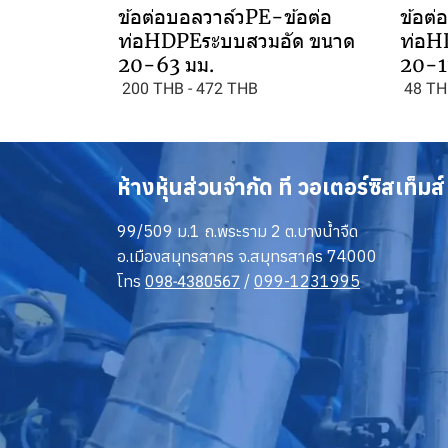
ข้อต่อบอลวาล์วPE-ข้อต่อ
ข้อต่
ท่อHDPEระบบสวมอัด ขนาด
ท่อH
20-63 มม.
20-1
200 THB
-
472 THB
48 TH
ห้างหุ้นส่วนจำกัด ที วอเตอร์ซิสเท็มส์
99/509 ม.1 ถ.พระราม 2 ต.บางน้ำจืด
อ.เมืองสมุทรสาคร จ.สมุทรสาคร 74000
โทร
0
/
099-1231995
98-4380567