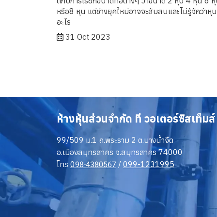
ดีกับการเรียกขนาดท่อต่างๆ ว่าขนาด 2 หุน 4 หุน 6 ห
หรือ8 หุน แต่ช่างยุคใหม่อาจจะสับสนและไม่รู้จักว่าหุน
อะไร
31 Oct 2023
ห้างหุ้นส่วนจำกัด ที วอเตอร์ซิสเท็มส์
99/509 ม.1 ถ.พระราม 2 ต.บางน้ำจืด
อ.เมืองสมุทรสาคร จ.สมุทรสาคร 74000
โทร
0
/
099-1231995
98-4380567